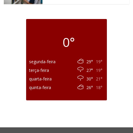
0°
segunda-feira
29°
19°
terça-feira
27°
19°
quarta-feira
30°
21°
quinta-feira
26°
18°