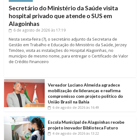
Secretário do Ministério da Saúde visita
hospital privado que atende o SUS em
Alagoinhas
6 de agosto de 2026
às 17:19
Nesta sexta-feira (7), o secretário adjunto da Secretaria de
Gestão em Trabalho e Educação do Ministério da Saúde, Jerzey
Timóteo, visita as instalações do Hospital Alagoinhas, no
município de mesmo nome, para entregar o Certificado de Valor
de Crédito Financeiro
Vereador Luciano Almeida agradece
mobilização de lideranças e reafirma
compromisso com projeto político do
União Brasil na Bahia
6 de agosto de 2026
às 16:49
Escola Municipal de Alagoinhas recebe
projeto inovador Biblioteca Futuro
4 de agosto de 2026
às 13:22