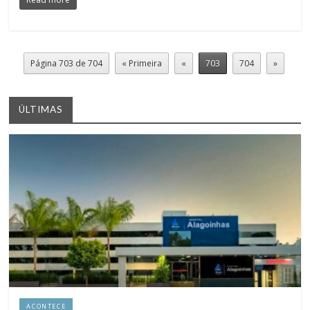
Página 703 de 704
« Primeira
«
703
704
»
ÚLTIMAS
ACONTECE