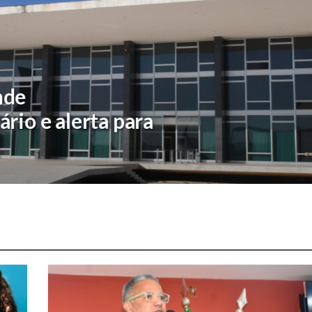
 vê maioria do partido a
ralidade, e Ciro Nogueira
 aliança com Flávio em
18