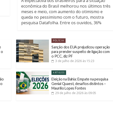
A expectativa dos brasileiros para a situação
econômica do Brasil melhorou nos últimos três
meses e meio, com aumento do otimismo e
stá
queda no pessimismo com o futuro, mostra
pesquisa Datafolha. Entre os ouvidos, 36%
consideram que a economia brasileira vai
melhorar nos
POLÍCIA
e
Sanção dos EUA prejudicou operação
 o
para prender suspeito de ligação com
o PCC, diz PF
3 de julho de 2026
às 15:23
ARTIGOS
não
Eleição na Bahia: Empate na pesquisa
do
Genial Quaest, desafios distintos –
Maurílio Lopes Fontes
29 de julho de 2026
às 09:05