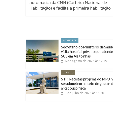
automática da CNH (Carteira Nacional de
Habilitação) e facilita a primeira habilitação
para motos e carros de passeio. A medida e
em vigor desde dezembro
ACONTECE
Secretário do Ministério da Saúd
visita hospital privado que atende
SUS em Alagoinhas
6 de agosto de 2026
às 17:19
DIREITO
STF: Receitas próprias do MPU 
se submetem ao teto de gastos 
arcabouço fiscal
3 de julho de 2026
às 15:20