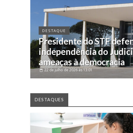
DESTAQUE
Cúpula do PP
favor da neut
deve recusar
reunião
22 de julho de 2026
às 13:
DESTAQUES