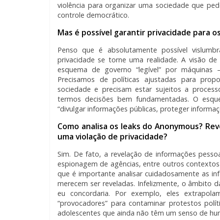
violência para organizar uma sociedade que pede
controle democrático.
Mas é possível garantir privacidade para o
Penso que é absolutamente possível vislumbr
privacidade se torne uma realidade. A visão d
esquema de governo “legível” por máquinas – 
Precisamos de políticas ajustadas para prop
sociedade e precisam estar sujeitos a process
termos decisões bem fundamentadas. O esquem
“divulgar informações públicas, proteger informaçõ
Como analisa os leaks do Anonymous? Rev
uma violação de privacidade?
Sim. De fato, a revelação de informações pessoa
espionagem de agências, entre outros contextos)
que é importante analisar cuidadosamente as inf
merecem ser reveladas. Infelizmente, o âmbito 
eu concordaria. Por exemplo, eles extrapol
“provocadores” para contaminar protestos pol
adolescentes que ainda não têm um senso de humo