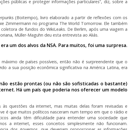
ações públicas e proteger informações particulares”, diz, sobre a
rpunks (Boitempo), livro elaborado a partir de reflexões com os
émie Zimmermann no programa The World Tomorrow. Ele também
l coletora de fundos do WikiLeaks. De Berlim, após uma viagem a
riana, Müller-Maguhn deu esta entrevista ao Aliás.
era um dos alvos da NSA. Para muitos, foi uma surpresa.
 máximo de países possíveis, então não é surpreendente que o
ido a sua posição econômica significativa na América Latina, era
.
s não estão prontas (ou não são sofisticadas o bastante)
internet. Há um país que poderia nos oferecer um modelo
 às questões da internet, mas muitas delas foram revisadas e
have é que muitos políticos nasceram num tempo em que o rádio e
ticos ainda têm dificuldade para entender uma sociedade que
timos a internet, esses conceitos simplesmente não funcionam.
ência dos governos, que deveriam proporcionar as informações