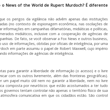
omo o News of the World de Rupert Murdoch? É diferente
e os perigos da vigilância não advêm apenas das instituições
tadas (no contexto de espionagem econômica, nas oscilações de
ar informações em campanhas difamatórias, midiáticas e políticas,
erados midiáticos, inclusive com a cooperação de agências de
mpanhias. De fato, se você observar a Fox News e outros business,
so de informações, obtidas por oficiais de inteligência, por uma
rdoch em parte assumiu o papel de Robert Maxwell, cujo império
lando informações de agências de inteligência.
as para garantir a liberdade de informação (o acesso) e o livre
icar com os outros livremente, além das fronteiras geográficas).
 um papel muito útil nem no garantir a liberdade, nem no livre
tica composta por neuróticos que estão acostumados a ter tudo
s governos tentam controlar não apenas o território físico de sua
a atmosfera comunicativa em que os cidadãos estão. São control