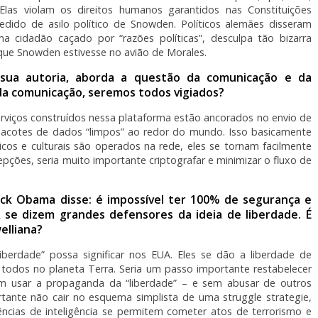
Elas violam os direitos humanos garantidos nas Constituições
edido de asilo político de Snowden. Políticos alemães disseram
cidadão caçado por “razões políticas”, desculpa tão bizarra
que Snowden estivesse no avião de Morales.
 sua autoria, aborda a questão da comunicação e da
 da comunicação, seremos todos vigiados?
erviços construídos nessa plataforma estão ancorados no envio de
 pacotes de dados “limpos” ao redor do mundo. Isso basicamente
icos e culturais são operados na rede, eles se tornam facilmente
cepções, seria muito importante criptografar e minimizar o fluxo de
ck Obama disse: é impossível ter 100% de segurança e
A se dizem grandes defensores da ideia de liberdade. É
elliana?
iberdade” possa significar nos EUA. Eles se dão a liberdade de
e todos no planeta Terra. Seria um passo importante restabelecer
 usar a propaganda da “liberdade” – e sem abusar de outros
tante não cair no esquema simplista de uma struggle strategie,
ncias de inteligência se permitem cometer atos de terrorismo e