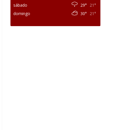
sábado
29°
21°
domingo
30°
21°