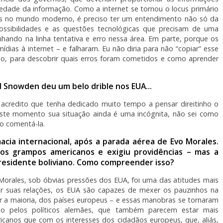
iedade da informação. Como a internet se tornou o locus primário
rais no mundo moderno, é preciso ter um entendimento não só da
 possibilidades e as questões tecnológicas que precisam de uma
inhando na linha tentativa e erro nessa área. Em parte, porque os
dias à internet – e falharam. Eu não diria para não “copiar” esse
, para descobrir quais erros foram cometidos e como aprender
 Snowden deu um belo drible nos EUA…
acredito que tenha dedicado muito tempo a pensar direitinho o
ste momento sua situação ainda é uma incógnita, não sei como
ão comentá-la.
acia internacional, após a parada aérea de Evo Morales.
u os grampos americanos e exigiu providências – mas a
presidente boliviano. Como compreender isso?
Morales, sob óbvias pressões dos EUA, foi uma das atitudes mais
por suas relações, os EUA são capazes de mexer os pauzinhos na
er a maioria, dos países europeus – e essas manobras se tornaram
ado pelos políticos alemães, que também parecem estar mais
canos que com os interesses dos cidadãos europeus, que, aliás,