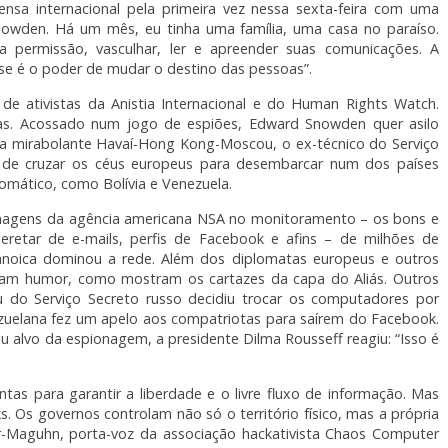
rensa internacional pela primeira vez nessa sexta-feira com uma
owden. Há um mês, eu tinha uma família, uma casa no paraíso.
permissão, vasculhar, ler e apreender suas comunicações. A
se é o poder de mudar o destino das pessoas”.
o de ativistas da Anistia Internacional e do Human Rights Watch.
as. Acossado num jogo de espiões, Edward Snowden quer asilo
aga mirabolante Havaí-Hong Kong-Moscou, o ex-técnico do Serviço
e de cruzar os céus europeus para desembarcar num dos países
lomático, como Bolívia e Venezuela.
nagens da agência americana NSA no monitoramento – os bons e
etar de e-mails, perfis de Facebook e afins – de milhões de
noica dominou a rede. Além dos diplomatas europeus e outros
scaram humor, como mostram os cartazes da capa do Aliás. Outros
au do Serviço Secreto russo decidiu trocar os computadores por
ezuelana fez um apelo aos compatriotas para saírem do Facebook.
 alvo da espionagem, a presidente Dilma Rousseff reagiu: “Isso é
tas para garantir a liberdade e o livre fluxo de informação. Mas
. Os governos controlam não só o território físico, mas a própria
er-Maguhn, porta-voz da associação hackativista Chaos Computer