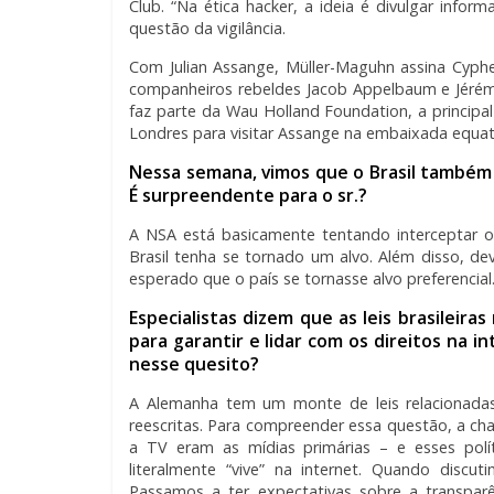
Club. “Na ética hacker, a ideia é divulgar inform
questão da vigilância.
Com Julian Assange, Müller-Maguhn assina Cyphe
companheiros rebeldes Jacob Appelbaum e Jér
faz parte da Wau Holland Foundation, a principa
Londres para visitar Assange na embaixada equato
Nessa semana, vimos que o Brasil também 
É surpreendente para o sr.?
A NSA está basicamente tentando interceptar o
Brasil tenha se tornado um alvo. Além disso, dev
esperado que o país se tornasse alvo preferencial
Especialistas dizem que as leis brasileira
para garantir e lidar com os direitos na 
nesse quesito?
A Alemanha tem um monte de leis relacionadas
reescritas. Para compreender essa questão, a c
a TV eram as mídias primárias – e esses polí
literalmente “vive” na internet. Quando discu
Passamos a ter expectativas sobre a transpar