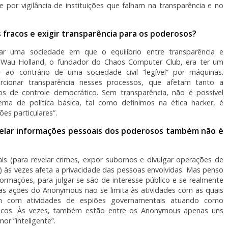
 por vigilância de instituições que falham na transparência e no
s fracos e exigir transparência para os poderosos?
ar uma sociedade em que o equilíbrio entre transparência e
e Wau Holland, o fundador do Chaos Computer Club, era ter um
ao contrário de uma sociedade civil “legível” por máquinas.
orcionar transparência nesses processos, que afetam tanto a
os de controle democrático. Sem transparência, não é possível
a de política básica, tal como definimos na ética hacker, é
es particulares”.
elar informações pessoais dos poderosos também não é
is (para revelar crimes, expor subornos e divulgar operações de
 às vezes afeta a privacidade das pessoas envolvidas. Mas penso
ormações, para julgar se são de interesse público e se realmente
das ações do Anonymous não se limita às atividades com as quais
am com atividades de espiões governamentais atuando como
íticos. Às vezes, também estão entre os Anonymous apenas uns
r “inteligente”.