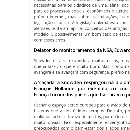
necessárias para os cidadãos de uma, afinal, soc
para os processos sociais, econômicos e cultu
própria internet, mas sobre as limitações, as
legislação especial. A legislação alemã está cam
alemães tentaram aplicar conceitos das antigas mí
modelo. É possivelmente um bom caso de estudo
com esses erros.
Delator do monitoramento da NSA, Edward
Snowden está se expondo a muitos riscos, mas 
que ia fazer, o que é muito bom. Mas, como ne
avançará e se avançará com segurança, prefiro n
A ‘caçada’ a Snowden respingou na diplom
François Hollande, por exemplo, critico
França foi um dos países que barraram o 
Fechar o espaço aéreo europeu para o avião de 
bizarras que vi nos últimos tempos. De fato, 
realidade administrativa de muitos, para não diz
muito óbvias. Fico especialmente envergonh
preocupados com o bem-estar dos aliados ameri