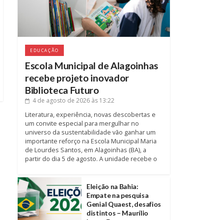
EDUCAÇÃO
Escola Municipal de Alagoinhas
recebe projeto inovador
Biblioteca Futuro
4 de agosto de 2026
às 13:22
Literatura, experiência, novas descobertas e
um convite especial para mergulhar no
universo da sustentabilidade vão ganhar um
importante reforço na Escola Municipal Maria
de Lourdes Santos, em Alagoinhas (BA), a
partir do dia 5 de agosto. A unidade recebe o
Eleição na Bahia:
Empate na pesquisa
Genial Quaest, desafios
distintos – Maurílio