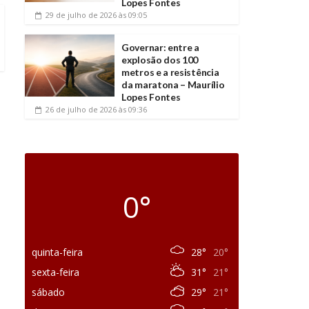
Lopes Fontes
29 de julho de 2026
às 09:05
Governar: entre a
explosão dos 100
metros e a resistência
da maratona – Maurílio
Lopes Fontes
26 de julho de 2026
às 09:36
0°
quinta-feira
28°
20°
sexta-feira
31°
21°
sábado
29°
21°