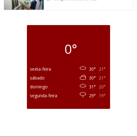
0°
sexta-feira
30°
21°
sábado
30°
21°
domingo
31°
20°
segunda-feira
29°
19°