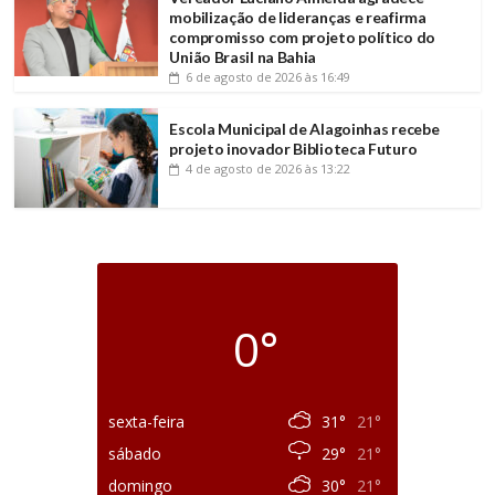
mobilização de lideranças e reafirma
compromisso com projeto político do
União Brasil na Bahia
6 de agosto de 2026
às 16:49
Escola Municipal de Alagoinhas recebe
projeto inovador Biblioteca Futuro
4 de agosto de 2026
às 13:22
0°
sexta-feira
31°
21°
sábado
29°
21°
domingo
30°
21°