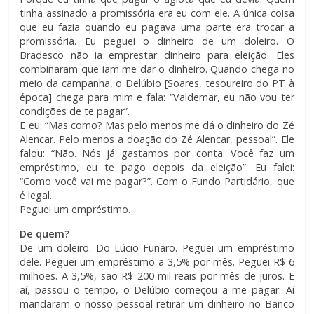
tinha assinado a promissória era eu com ele. A única coisa
que eu fazia quando eu pagava uma parte era trocar a
promissória. Eu peguei o dinheiro de um doleiro. O
Bradesco não ia emprestar dinheiro para eleição. Eles
combinaram que iam me dar o dinheiro. Quando chega no
meio da campanha, o Delúbio [Soares, tesoureiro do PT à
época] chega para mim e fala: “Valdemar, eu não vou ter
condições de te pagar”.
E eu: “Mas como? Mas pelo menos me dá o dinheiro do Zé
Alencar. Pelo menos a doação do Zé Alencar, pessoal”. Ele
falou: “Não. Nós já gastamos por conta. Você faz um
empréstimo, eu te pago depois da eleição”. Eu falei:
“Como você vai me pagar?”. Com o Fundo Partidário, que
é legal.
Peguei um empréstimo.
De quem?
De um doleiro. Do Lúcio Funaro. Peguei um empréstimo
dele. Peguei um empréstimo a 3,5% por mês. Peguei R$ 6
milhões. A 3,5%, são R$ 200 mil reais por mês de juros. E
aí, passou o tempo, o Delúbio começou a me pagar. Aí
mandaram o nosso pessoal retirar um dinheiro no Banco