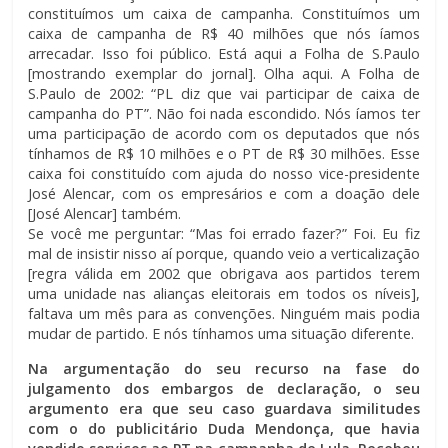
constituímos um caixa de campanha. Constituímos um
caixa de campanha de R$ 40 milhões que nós íamos
arrecadar. Isso foi público. Está aqui a Folha de S.Paulo
[mostrando exemplar do jornal]. Olha aqui. A Folha de
S.Paulo de 2002: “PL diz que vai participar de caixa de
campanha do PT”. Não foi nada escondido. Nós íamos ter
uma participação de acordo com os deputados que nós
tínhamos de R$ 10 milhões e o PT de R$ 30 milhões. Esse
caixa foi constituído com ajuda do nosso vice-presidente
José Alencar, com os empresários e com a doação dele
[José Alencar] também.
Se você me perguntar: “Mas foi errado fazer?” Foi. Eu fiz
mal de insistir nisso aí porque, quando veio a verticalização
[regra válida em 2002 que obrigava aos partidos terem
uma unidade nas alianças eleitorais em todos os níveis],
faltava um mês para as convenções. Ninguém mais podia
mudar de partido. E nós tínhamos uma situação diferente.
Na argumentação do seu recurso na fase do
julgamento dos embargos de declaração, o seu
argumento era que seu caso guardava similitudes
com o do publicitário Duda Mendonça, que havia