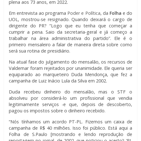
plena aos 73 anos, em 2022.
Em entrevista ao programa
Poder e Política
, da
Folha
e do
UOL, mostrou-se resignado. Quando deixará o cargo de
dirigente do PR? “Logo que eu tenha que começar a
cumprir a pena. Saio da secretaria-geral e já começo a
trabalhar na área administrativa do partido”. Ele é o
primeiro mensaleiro a falar de maneira direta sobre como
será sua rotina de presidiário.
Na atual fase do julgamento do mensalão, os recursos de
Valdemar foram rejeitados por unanimidade. Ele queria ser
equiparado ao marqueteiro Duda Mendonça, que fez a
campanha de Luiz Inácio Lula da Silva em 2002.
Duda recebeu dinheiro do mensalão, mas o STF o
absolveu por considerá-lo um profissional que vendia
legitimamente serviços -e que, depois de descoberto,
pagou os impostos sobre o dinheiro recebido.
“Nós tínhamos um acordo PT-PL. Fizemos um caixa de
campanha de R$ 40 milhões. Isso foi público. Está aqui a
Folha de S.Paulo [mostrando e lendo reprodução de
reportagem no jornal, de 2002, que noticiou o acerto]: ‘PL