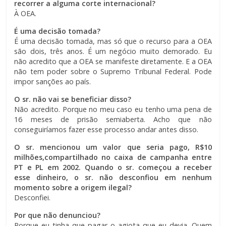
recorrer a alguma corte internacional?
À OEA.
É uma decisão tomada?
É uma decisão tomada, mas só que o recurso para a OEA
são dois, três anos. É um negócio muito demorado. Eu
não acredito que a OEA se manifeste diretamente. E a OEA
não tem poder sobre o Supremo Tribunal Federal. Pode
impor sanções ao país.
O sr. não vai se beneficiar disso?
Não acredito. Porque no meu caso eu tenho uma pena de
16 meses de prisão semiaberta. Acho que não
conseguiríamos fazer esse processo andar antes disso.
O sr. mencionou um valor que seria pago, R$10
milhões,compartilhado no caixa de campanha entre
PT e PL em 2002. Quando o sr. começou a receber
esse dinheiro, o sr. não desconfiou em nenhum
momento sobre a origem ilegal?
Desconfiei.
Por que não denunciou?
Porque eu tinha que pagar o agiota que eu devia. Quem