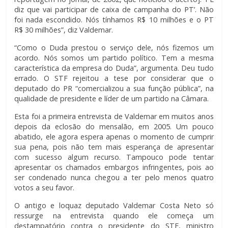
diz que vai participar de caixa de campanha do PT’. Não
foi nada escondido. Nós tínhamos R$ 10 milhões e o PT
R$ 30 milhões”, diz Valdemar.
“Como o Duda prestou o serviço dele, nós fizemos um
acordo. Nós somos um partido político. Tem a mesma
característica da empresa do Duda”, argumenta. Deu tudo
errado. O STF rejeitou a tese por considerar que o
deputado do PR “comercializou a sua função pública”, na
qualidade de presidente e líder de um partido na Câmara.
Esta foi a primeira entrevista de Valdemar em muitos anos
depois da eclosão do mensalão, em 2005. Um pouco
abatido, ele agora espera apenas o momento de cumprir
sua pena, pois não tem mais esperança de apresentar
com sucesso algum recurso. Tampouco pode tentar
apresentar os chamados embargos infringentes, pois ao
ser condenado nunca chegou a ter pelo menos quatro
votos a seu favor.
O antigo e loquaz deputado Valdemar Costa Neto só
ressurge na entrevista quando ele começa um
destampatório contra o presidente do STF, ministro