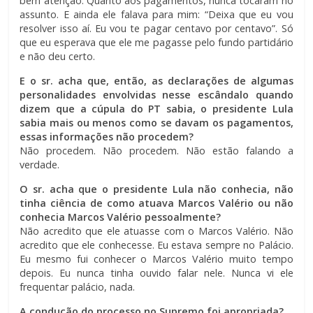
bem atenção. Quanto aos pagamentos, nunca tocaram no
assunto. E ainda ele falava para mim: “Deixa que eu vou
resolver isso aí. Eu vou te pagar centavo por centavo”. Só
que eu esperava que ele me pagasse pelo fundo partidário
e não deu certo.
E o sr. acha que, então, as declarações de algumas
personalidades envolvidas nesse escândalo quando
dizem que a cúpula do PT sabia, o presidente Lula
sabia mais ou menos como se davam os pagamentos,
essas informações não procedem?
Não procedem. Não procedem. Não estão falando a
verdade.
O sr. acha que o presidente Lula não conhecia, não
tinha ciência de como atuava Marcos Valério ou não
conhecia Marcos Valério pessoalmente?
Não acredito que ele atuasse com o Marcos Valério. Não
acredito que ele conhecesse. Eu estava sempre no Palácio.
Eu mesmo fui conhecer o Marcos Valério muito tempo
depois. Eu nunca tinha ouvido falar nele. Nunca vi ele
frequentar palácio, nada.
A condução do processo no Supremo foi apropriada?