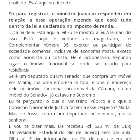
proibido. Está aqui no decreto.
Só para registrar, o ministro Joaquim respondeu em
relação a essa operação dizendo que está tudo
dentro da lei e declarado no imposto de renda…
…Da lei dele. Está aqui a lei! Eu te mostro a lei. A lei não diz
isso. Está aqui: é vedado ao magistrado, Lei
Complementar número 35, exercer ou participar de
sociedade comercial, inclusive de economia mista, exceto
como acionista ou cotista. Ele é proprietário. Segundo
lugar: o imóvel funcional só pode ser usado para
residência.
Se é um deputado ou um senador que compra um imóvel
em Miami, cria uma empresa lá fora, e põe o endereço
dele no imóvel funcional -no imóvel da Câmara, ou no
imóvel do Senado-, já estava no Supremo.
Eu te pergunto, o que o Ministério Público e o que o
Conselho Nacional de Justiça fazem a esse respeito? Nada.
Mas se fosse contra um deputado ou senador, nossa
senhora!
E vou te dizer mais. Ele recebeu R$ 520 mil da UERJ
[Universidade Estadual do Rio de Janeiro] sem dar aula.
Olha só. E tive informações no Rio de que ele era um