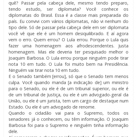
quê? Passar pela cabeça dele, mesmo tendo preparo,
tendo estudo, ser diplomata? Você conhece os
diplomatas do Brasil. Essa é a classe mais preparada do
país. Eu convivi com vários diplomatas, não vi nenhum do
tipo dele. Só de passar pela cabeça dele em ser diplomata
você vê que ele é um homem desiquilibrado. E aí agora
vem o erro. Quem errou? O Lula errou. Porque o Lula quis
fazer uma homenagem aos afrodescendentes. Justa
homenagem. Mas ele deveria ter pesquisado melhor o
Joaquim Barbosa. O Lula errou porque ninguém pode tirar
nota 10 em tudo. O Lula foi muito bem na Presidência.
Ninguém vai tirar nota 10 em tudo.
E o Senado também [errou], só que o Senado tem menos
culpa. Você quando manda [a indicação de] um ministro
para o Senado, ou ele é de um tribunal superior, ou ele é
de um tribunal de Justiça, ou ele é um advogado-geral da
União, ou ele é um jurista, tem um cargo de destaque num
Estado. Ou ele é um advogado de renome.
Quando o cidadão vai para o Supremo, todos os
senadores já o conhecem, ou têm informação. O Joaquim
Barbosa foi para o Supremo e ninguém tinha informação
dele.