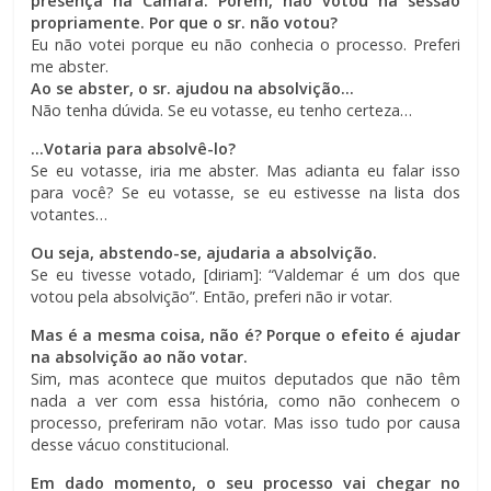
presença na Câmara. Porém, não votou na sessão
propriamente. Por que o sr. não votou?
Eu não votei porque eu não conhecia o processo. Preferi
me abster.
Ao se abster, o sr. ajudou na absolvição…
Não tenha dúvida. Se eu votasse, eu tenho certeza…
…Votaria para absolvê-lo?
Se eu votasse, iria me abster. Mas adianta eu falar isso
para você? Se eu votasse, se eu estivesse na lista dos
votantes…
Ou seja, abstendo-se, ajudaria a absolvição.
Se eu tivesse votado, [diriam]: “Valdemar é um dos que
votou pela absolvição”. Então, preferi não ir votar.
Mas é a mesma coisa, não é? Porque o efeito é ajudar
na absolvição ao não votar.
Sim, mas acontece que muitos deputados que não têm
nada a ver com essa história, como não conhecem o
processo, preferiram não votar. Mas isso tudo por causa
desse vácuo constitucional.
Em dado momento, o seu processo vai chegar no