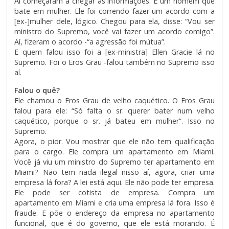
Aí começaram a chegar as informações. É um homem que
bate em mulher. Ele foi correndo fazer um acordo com a
[ex-]mulher dele, lógico. Chegou para ela, disse: “Vou ser
ministro do Supremo, você vai fazer um acordo comigo”.
Aí, fizeram o acordo -“a agressão foi mútua”.
E quem falou isso foi a [ex-ministra] Ellen Gracie lá no
Supremo. Foi o Eros Grau -falou também no Supremo isso
aí.
Falou o quê?
Ele chamou o Eros Grau de velho caquético. O Eros Grau
falou para ele: “Só falta o sr. querer bater num velho
caquético, porque o sr. já bateu em mulher”. Isso no
Supremo.
Agora, o pior. Vou mostrar que ele não tem qualificação
para o cargo. Ele compra um apartamento em Miami.
Você já viu um ministro do Supremo ter apartamento em
Miami? Não tem nada ilegal nisso aí, agora, criar uma
empresa lá fora? A lei está aqui. Ele não pode ter empresa.
Ele pode ser cotista de empresa. Compra um
apartamento em Miami e cria uma empresa lá fora. Isso é
fraude. E põe o endereço da empresa no apartamento
funcional, que é do governo, que ele está morando. É