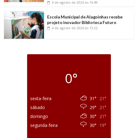
6 de agosto de 2026
às 16:49
Escola Municipal de Alagoinhas recebe
projeto inovador Biblioteca Futuro
4 de agosto de 2026
às 13:22
0°
sexta-feira
31°
21°
sábado
29°
21°
domingo
30°
21°
segunda-feira
30°
19°