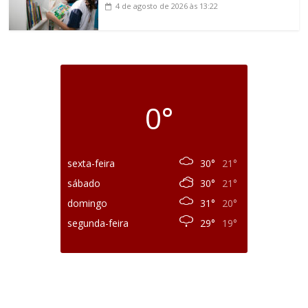
4 de agosto de 2026
às 13:22
0°
sexta-feira
30°
21°
sábado
30°
21°
domingo
31°
20°
segunda-feira
29°
19°