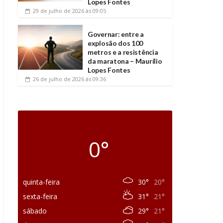
Lopes Fontes
29 de julho de 2026
às 09:05
Governar: entre a
explosão dos 100
metros e a resistência
da maratona – Maurílio
Lopes Fontes
26 de julho de 2026
às 09:36
0°
quinta-feira
30°
20°
sexta-feira
31°
21°
sábado
29°
21°