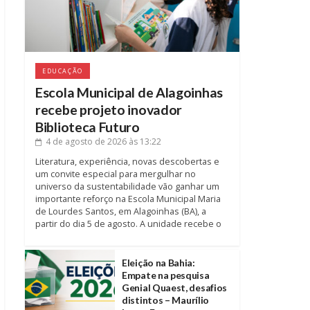
EDUCAÇÃO
Escola Municipal de Alagoinhas
recebe projeto inovador
Biblioteca Futuro
4 de agosto de 2026
às 13:22
Literatura, experiência, novas descobertas e
um convite especial para mergulhar no
universo da sustentabilidade vão ganhar um
importante reforço na Escola Municipal Maria
de Lourdes Santos, em Alagoinhas (BA), a
partir do dia 5 de agosto. A unidade recebe o
Eleição na Bahia:
Empate na pesquisa
Genial Quaest, desafios
distintos – Maurílio