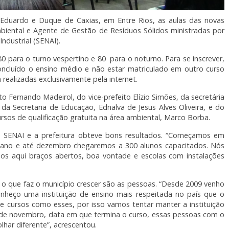
Eduardo e Duque de Caxias, em Entre Rios, as aulas das novas
biental e Agente de Gestão de Resíduos Sólidos ministradas por
ndustrial (SENAI).
0 para o turno vespertino e 80 para o noturno. Para se inscrever,
concluído o ensino médio e não estar matriculado em outro curso
 realizadas exclusivamente pela internet.
o Fernando Madeirol, do vice-prefeito Elízio Simões, da secretária
da Secretaria de Educação, Ednalva de Jesus Alves Oliveira, e do
os de qualificação gratuita na área ambiental, Marco Borba.
 o SENAI e a prefeitura obteve bons resultados. “Começamos em
te ano e até dezembro chegaremos a 300 alunos capacitados. Nós
os aqui braços abertos, boa vontade e escolas com instalações
, o que faz o município crescer são as pessoas. “Desde 2009 venho
nheço uma instituição de ensino mais respeitada no país que o
e cursos como esses, por isso vamos tentar manter a instituição
 de novembro, data em que termina o curso, essas pessoas com o
har diferente”, acrescentou.