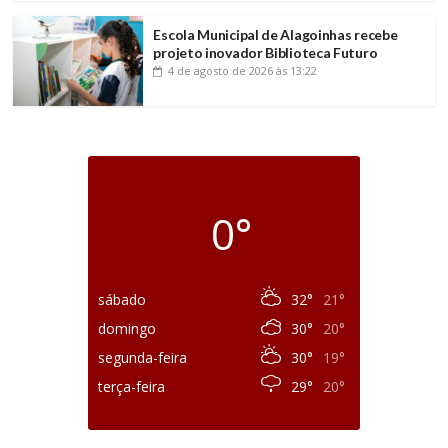
Escola Municipal de Alagoinhas recebe
projeto inovador Biblioteca Futuro
4 de agosto de 2026
às 13:22
0°
sábado
32°
21°
domingo
30°
20°
segunda-feira
30°
19°
terça-feira
29°
20°