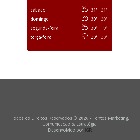
sábado
31°
21°
domingo
30°
20°
segunda-feira
30°
19°
terça-feira
29°
20°
Todos os Direitos Reservados © 2026 - Fontes Marketing,
Comunicação & Estratégia.
Desenvolvido por
IGR