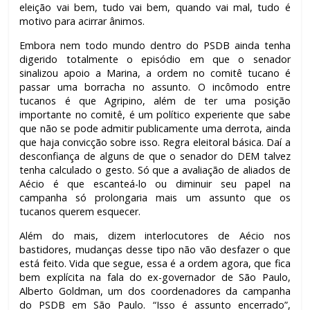
eleição vai bem, tudo vai bem, quando vai mal, tudo é
motivo para acirrar ânimos.
Embora nem todo mundo dentro do PSDB ainda tenha
digerido totalmente o episódio em que o senador
sinalizou apoio a Marina, a ordem no comitê tucano é
passar uma borracha no assunto. O incômodo entre
tucanos é que Agripino, além de ter uma posição
importante no comitê, é um político experiente que sabe
que não se pode admitir publicamente uma derrota, ainda
que haja convicção sobre isso. Regra eleitoral básica. Daí a
desconfiança de alguns de que o senador do DEM talvez
tenha calculado o gesto. Só que a avaliação de aliados de
Aécio é que escanteá-lo ou diminuir seu papel na
campanha só prolongaria mais um assunto que os
tucanos querem esquecer.
Além do mais, dizem interlocutores de Aécio nos
bastidores, mudanças desse tipo não vão desfazer o que
está feito. Vida que segue, essa é a ordem agora, que fica
bem explícita na fala do ex-governador de São Paulo,
Alberto Goldman, um dos coordenadores da campanha
do PSDB em São Paulo. “Isso é assunto encerrado”,