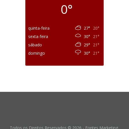
0°
quinta-feira
27°
20°
sexta-feira
30°
21°
sábado
29°
21°
domingo
30°
21°
Todos os Direitos Reservados © 2026 - Fontes Marketing,