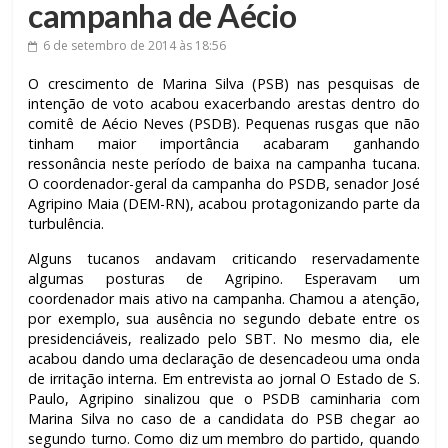
campanha de Aécio
6 de setembro de 2014
às 18:56
O crescimento de Marina Silva (PSB) nas pesquisas de
intenção de voto acabou exacerbando arestas dentro do
comitê de Aécio Neves (PSDB). Pequenas rusgas que não
tinham maior importância acabaram ganhando
ressonância neste período de baixa na campanha tucana.
O coordenador-geral da campanha do PSDB, senador José
Agripino Maia (DEM-RN), acabou protagonizando parte da
turbulência.
Alguns tucanos andavam criticando reservadamente
algumas posturas de Agripino. Esperavam um
coordenador mais ativo na campanha. Chamou a atenção,
por exemplo, sua ausência no segundo debate entre os
presidenciáveis, realizado pelo SBT. No mesmo dia, ele
acabou dando uma declaração de desencadeou uma onda
de irritação interna. Em entrevista ao jornal O Estado de S.
Paulo, Agripino sinalizou que o PSDB caminharia com
Marina Silva no caso de a candidata do PSB chegar ao
segundo turno. Como diz um membro do partido, quando