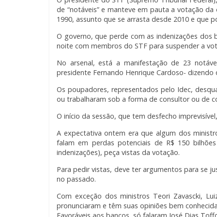
de “notáveis” e manteve em pauta a votação da
1990, assunto que se arrasta desde 2010 e que pod
O governo, que perde com as indenizações dos 
noite com membros do STF para suspender a vot
No arsenal, está a manifestação de 23 notáve
presidente Fernando Henrique Cardoso- dizendo q
Os poupadores, representados pelo Idec, desqua
ou trabalharam sob a forma de consultor ou de c
O início da sessão, que tem desfecho imprevisível,
A expectativa ontem era que algum dos ministr
falam em perdas potenciais de R$ 150 bilhões
indenizações), peça vistas da votação.
Para pedir vistas, deve ter argumentos para se ju
no passado.
Com exceção dos ministros Teori Zavascki, Lui
pronunciaram e têm suas opiniões bem conhecida
Favoráveis aos bancos, só falaram José Dias Toffo