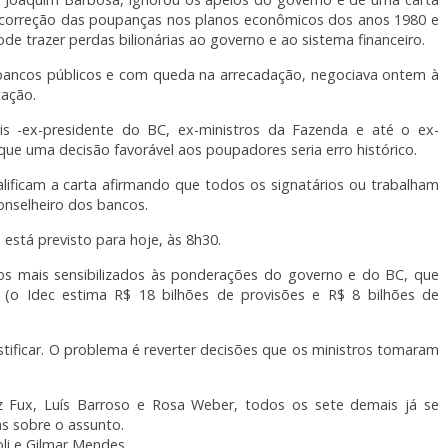
 correção das poupanças nos planos econômicos dos anos 1980 e
e trazer perdas bilionárias ao governo e ao sistema financeiro.
bancos públicos e com queda na arrecadação, negociava ontem à
ação.
is -ex-presidente do BC, ex-ministros da Fazenda e até o ex-
ue uma decisão favorável aos poupadores seria erro histórico.
lificam a carta afirmando que todos os signatários ou trabalham
onselheiro dos bancos.
 está previsto para hoje, às 8h30.
os mais sensibilizados às ponderações do governo e do BC, que
 (o Idec estima R$ 18 bilhões de provisões e R$ 8 bilhões de
stificar. O problema é reverter decisões que os ministros tomaram
z Fux, Luís Barroso e Rosa Weber, todos os sete demais já se
s sobre o assunto.
li e Gilmar Mendes.