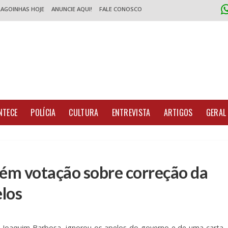
LAGOINHAS HOJE
ANUNCIE AQUI!
FALE CONOSCO
NTECE
POLÍCIA
CULTURA
ENTREVISTA
ARTIGOS
GERAL
ém votação sobre correção da
los
, Joaquim Barbosa, ignorou os apelos do governo e de uma carta