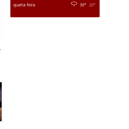
quarta-feira
30°
20°
→