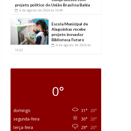
projeto político do União Brasil na Bahia
6 de agosto de 2026
às 16:49
Escola Municipal de
Alagoinhas recebe
projeto inovador
Biblioteca Futuro
4 de agosto de 2026
às
13:22
0°
domingo
31°
20°
segunda-feira
30°
20°
terça-feira
29°
20°