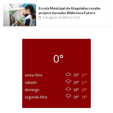
Escola Municipal de Alagoinhas recebe
projeto inovador Biblioteca Futuro
4 de agosto de 2026
às 13:22
0°
sexta-feira
29°
21°
sábado
29°
21°
domingo
28°
20°
segunda-feira
29°
18°