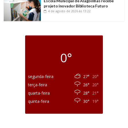
Escola Municipal de Alagoinhas recebe
projeto inovador Biblioteca Futuro
4 de agosto de 2026
às 13:22
0°
segunda-feira
27°
20°
terça-feira
26°
20°
quarta-feira
28°
21°
quinta-feira
30°
19°