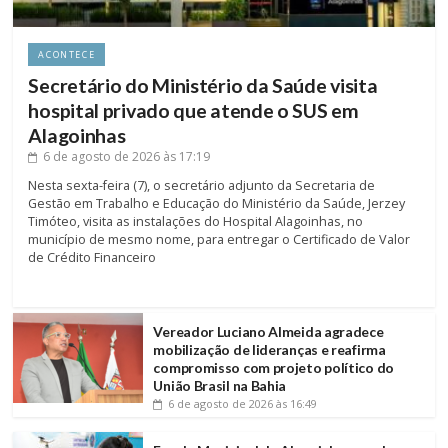
ACONTECE
Secretário do Ministério da Saúde visita
hospital privado que atende o SUS em
Alagoinhas
6 de agosto de 2026
às 17:19
Nesta sexta-feira (7), o secretário adjunto da Secretaria de
Gestão em Trabalho e Educação do Ministério da Saúde, Jerzey
Timóteo, visita as instalações do Hospital Alagoinhas, no
município de mesmo nome, para entregar o Certificado de Valor
de Crédito Financeiro
Vereador Luciano Almeida agradece
mobilização de lideranças e reafirma
compromisso com projeto político do
União Brasil na Bahia
6 de agosto de 2026
às 16:49