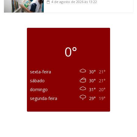
4 de agosto de 2026
às 13:22
0°
sexta-feira
30°
21°
sábado
30°
21°
domingo
31°
20°
segunda-feira
29°
19°