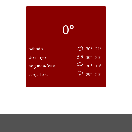
0°
sábado
30°
21°
domingo
30°
20°
segunda-feira
30°
18°
terça-feira
29°
20°