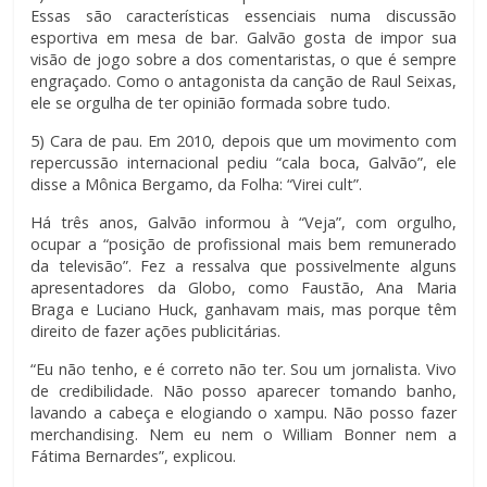
Essas são características essenciais numa discussão
esportiva em mesa de bar. Galvão gosta de impor sua
visão de jogo sobre a dos comentaristas, o que é sempre
engraçado. Como o antagonista da canção de Raul Seixas,
ele se orgulha de ter opinião formada sobre tudo.
5) Cara de pau. Em 2010, depois que um movimento com
repercussão internacional pediu “cala boca, Galvão”, ele
disse a Mônica Bergamo, da Folha: “Virei cult”.
Há três anos, Galvão informou à “Veja”, com orgulho,
ocupar a “posição de profissional mais bem remunerado
da televisão”. Fez a ressalva que possivelmente alguns
apresentadores da Globo, como Faustão, Ana Maria
Braga e Luciano Huck, ganhavam mais, mas porque têm
direito de fazer ações publicitárias.
“Eu não tenho, e é correto não ter. Sou um jornalista. Vivo
de credibilidade. Não posso aparecer tomando banho,
lavando a cabeça e elogiando o xampu. Não posso fazer
merchandising. Nem eu nem o William Bonner nem a
Fátima Bernardes”, explicou.