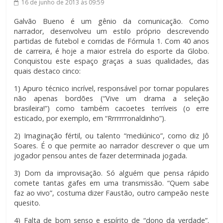
16 de junho de 2013
às 09:59
Galvão Bueno é um gênio da comunicação. Como
narrador, desenvolveu um estilo próprio descrevendo
partidas de futebol e corridas de Fórmula 1. Com 40 anos
de carreira, é hoje a maior estrela do esporte da Globo.
Conquistou este espaço graças a suas qualidades, das
quais destaco cinco:
1) Apuro técnico incrível, responsável por tornar populares
não apenas bordões (“Vive um drama a seleção
brasileira!”) como também cacoetes terríveis (o erre
esticado, por exemplo, em “Rrrrrrronaldinho”).
2) Imaginação fértil, ou talento “mediúnico”, como diz Jô
Soares. É o que permite ao narrador descrever o que um
jogador pensou antes de fazer determinada jogada.
3) Dom da improvisação. Só alguém que pensa rápido
comete tantas gafes em uma transmissão. “Quem sabe
faz ao vivo”, costuma dizer Faustão, outro campeão neste
quesito.
4) Falta de bom senso e espírito de “dono da verdade”.