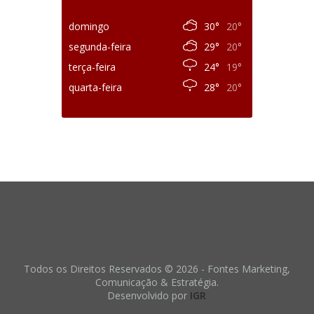
domingo
30°
20°
segunda-feira
29°
20°
terça-feira
24°
19°
quarta-feira
28°
20°
Todos os Direitos Reservados © 2026 - Fontes Marketing,
Comunicação & Estratégia.
Desenvolvido por
IGR