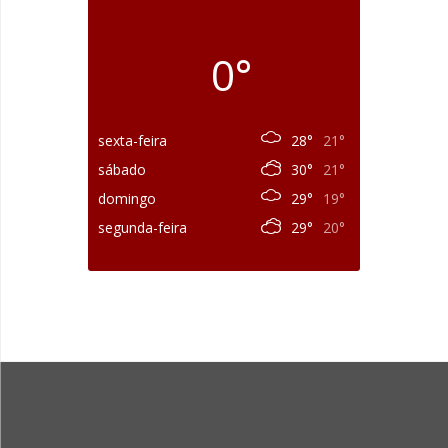
0°
sexta-feira
28°
21°
sábado
30°
21°
domingo
29°
19°
segunda-feira
29°
20°