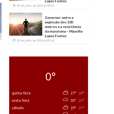
Lopes Fontes
29 de julho de 2026
às 09:05
Governar: entre a
explosão dos 100
metros e a resistência
da maratona – Maurílio
Lopes Fontes
26 de julho de 2026
às 09:36
0°
quinta-feira
27°
20°
sexta-feira
30°
21°
sábado
29°
21°