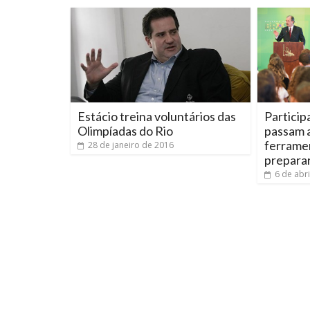
Estácio treina voluntários das
Partici
Olimpíadas do Rio
passam 
ferramen
28 de janeiro de 2016
prepara
6 de abr