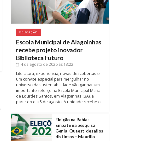
EDUCAÇÃO
Escola Municipal de Alagoinhas
recebe projeto inovador
Biblioteca Futuro
4 de agosto de 2026
às 13:22
Literatura, experiência, novas descobertas e
um convite especial para mergulhar no
universo da sustentabilidade vão ganhar um
importante reforço na Escola Municipal Maria
de Lourdes Santos, em Alagoinhas (BA), a
partir do dia 5 de agosto. A unidade recebe o
→
Eleição na Bahia:
Empate na pesquisa
Genial Quaest, desafios
distintos – Maurílio