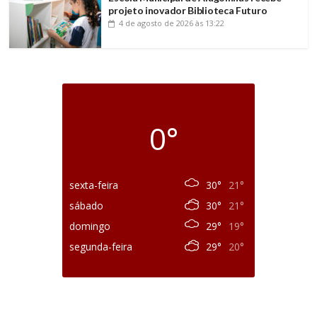
projeto inovador Biblioteca Futuro
4 de agosto de 2026
às 13:22
0°
sexta-feira
30°
21°
sábado
30°
21°
domingo
29°
19°
segunda-feira
29°
20°