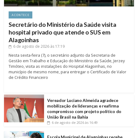
ACONTECE
Secretário do Ministério da Saúde visita
hospital privado que atende o SUS em
Alagoinhas
6 de agosto de 2026
às 17:19
Nesta sexta-feira (7), o secretário adjunto da Secretaria de
Gestão em Trabalho e Educação do Ministério da Saúde, Jerzey
Timóteo, visita as instalações do Hospital Alagoinhas, no
município de mesmo nome, para entregar o Certificado de Valor
de Crédito Financeiro
Vereador Luciano Almeida agradece
mobilização de lideranças e reafirma
compromisso com projeto político do
União Brasil na Bahia
6 de agosto de 2026
às 16:49
Escola Municipal de Alagoinhas recebe