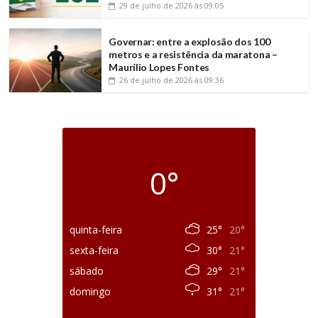
29 de julho de 2026
às 09:05
Governar: entre a explosão dos 100
metros e a resistência da maratona –
Maurílio Lopes Fontes
26 de julho de 2026
às 09:36
0°
quinta-feira
25°
20°
sexta-feira
30°
21°
sábado
29°
21°
domingo
31°
21°