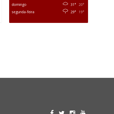
domingo
31°
20°
segunda-feira
29°
19°