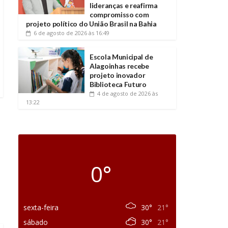
lideranças e reafirma
compromisso com
projeto político do União Brasil na Bahia
6 de agosto de 2026
às 16:49
Escola Municipal de
Alagoinhas recebe
projeto inovador
Biblioteca Futuro
4 de agosto de 2026
às
13:22
0°
sexta-feira
30°
21°
sábado
30°
21°