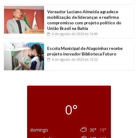
Vereador Luciano Almeida agradece
mobilização de lideranças e reafirma
compromisso com projeto político do
União Brasil na Bahia
6 de agosto de 2026
às 16:49
Escola Municipal de Alagoinhas recebe
projeto inovador Biblioteca Futuro
4 de agosto de 2026
às 13:22
0°
domingo
30°
19°