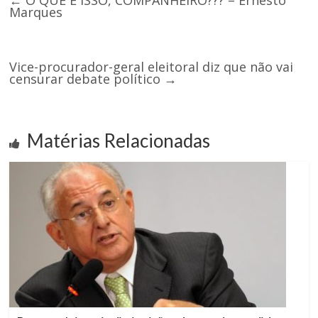
←
O QUE É ISSO, COMPANHEIRO??? – Ernesto
Marques
Vice-procurador-geral eleitoral diz que não vai
censurar debate político
→
Matérias Relacionadas