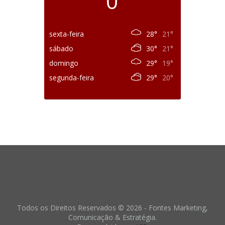
0°
sexta-feira
28°
21°
sábado
30°
21°
domingo
29°
19°
segunda-feira
29°
20°
Todos os Direitos Reservados © 2026 - Fontes Marketing,
Comunicação & Estratégia.