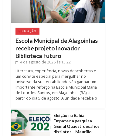
EDUCAÇÃO
Escola Municipal de Alagoinhas
recebe projeto inovador
Biblioteca Futuro
4 de agosto de 2026
às 13:22
Literatura, experiência, novas descobertas e
um convite especial para mergulhar no
universo da sustentabilidade vão ganhar um
importante reforço na Escola Municipal Maria
de Lourdes Santos, em Alagoinhas (BA), a
partir do dia 5 de agosto. A unidade recebe o
Eleição na Bahia:
Empate na pesquisa
Genial Quaest, desafios
distintos – Maurílio