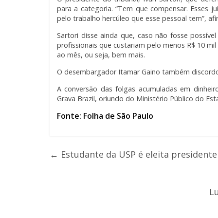
para a categoria. “Tem que compensar. Esses juí
pelo trabalho hercúleo que esse pessoal tem”, af
Sartori disse ainda que, caso não fosse possível
profissionais que custariam pelo menos R$ 10 mil
ao mês, ou seja, bem mais.
O desembargador Itamar Gaino também discordou
A conversão das folgas acumuladas em dinheir
Grava Brazil, oriundo do Ministério Público do Est
Fonte: Folha de São Paulo
←
Estudante da USP é eleita president
L