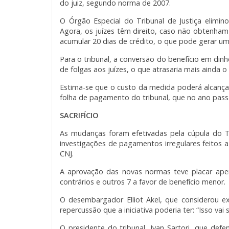
do juiz, segundo norma de 2007.
O Órgão Especial do Tribunal de Justiça elimino
Agora, os juízes têm direito, caso não obtenham 
acumular 20 dias de crédito, o que pode gerar 
Para o tribunal, a conversão do benefício em din
de folgas aos juízes, o que atrasaria mais ainda
Estima-se que o custo da medida poderá alcança
folha de pagamento do tribunal, que no ano pass
SACRIFÍCIO
As mudanças foram efetivadas pela cúpula do 
investigações de pagamentos irregulares feitos
CNJ.
A aprovação das novas normas teve placar aper
contrários e outros 7 a favor de benefício menor.
O desembargador Elliot Akel, que considerou 
repercussão que a iniciativa poderia ter: “Isso vai
O presidente do tribunal, Ivan Sartori, que de