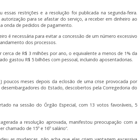
u essas restrições e a resolução foi publicada na segunda-feira.
autorização para se afastar do serviço, a receber em dinheiro ao
uma onda de pedidos de pagamento.
heiro é necessária para evitar a concessão de um número excessivo
 o andamento dos processos.
r cerca de R$ 3 milhões por ano, o equivalente a menos de 1% da
ado gastou R$ 5 bilhões com pessoal, incluindo aposentadorias.
TJ poucos meses depois da eclosão de uma crise provocada por
 a desembargadores do Estado, descobertos pela Corregedoria do
tado na sessão do Órgão Especial, com 13 votos favoráveis, 5
exagerada a resolução aprovada, manifestou preocupação com a
 ser chamado de 15º e 16º salário”.
fendeu as mudanças, não acha que elas criam vantagem excessiva