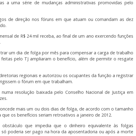
ças a uma série de mudanças administrativas promovidas pelo
argos de direção nos fóruns em que atuam ou comandam as dez
ado.
mensal de R$ 24 mil receba, ao final de um ano exercendo funções
.
istrar um dia de folga por mês para compensar a carga de trabalho
feitas pelo TJ ampliaram o benefício, além de permitir o resgate
diretorias regionais e autorizou os ocupantes da função a registrar
rigissem o fórum em que trabalham.
ou numa resolução baixada pelo Conselho Nacional de Justiça em
zes.
concede mais um ou dois dias de folga, de acordo com o tamanho
 que os benefícios seriam retroativos a janeiro de 2012.
 obstáculo que impedia que o dinheiro equivalente às folgas
e só poderia ser pago na hora da aposentadoria ou após a morte