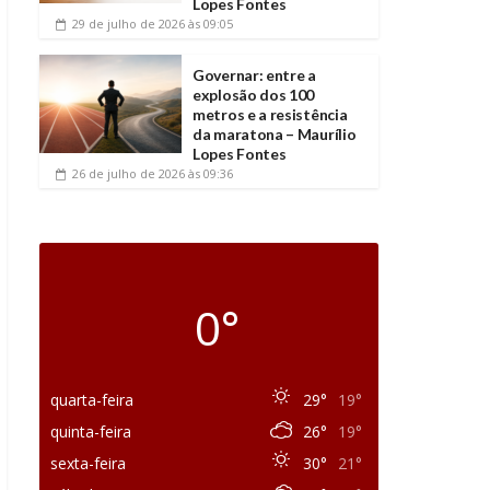
Lopes Fontes
29 de julho de 2026
às 09:05
Governar: entre a
explosão dos 100
metros e a resistência
da maratona – Maurílio
Lopes Fontes
26 de julho de 2026
às 09:36
0°
quarta-feira
29°
19°
quinta-feira
26°
19°
sexta-feira
30°
21°