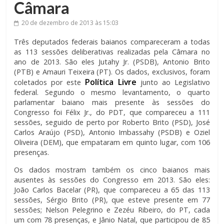
Câmara
20 de dezembro de 2013
às 15:03
Três deputados federais baianos compareceram a todas
as 113 sessões deliberativas realizadas pela Câmara no
ano de 2013. São eles Jutahy Jr. (PSDB), Antonio Brito
(PTB) e Amauri Teixeira (PT). Os dados, exclusivos, foram
Política Livre
coletados por este
junto ao Legislativo
federal. Segundo o mesmo levantamento, o quarto
parlamentar baiano mais presente às sessões do
Congresso foi Félix Jr., do PDT, que compareceu a 111
sessões, seguido de perto por Roberto Brito (PSD), José
Carlos Araújo (PSD), Antonio Imbassahy (PSDB) e Oziel
Oliveira (DEM), que empataram em quinto lugar, com 106
presenças.
Os dados mostram também os cinco baianos mais
ausentes às sessões do Congresso em 2013. São eles:
João Carlos Bacelar (PR), que compareceu a 65 das 113
sessões, Sérgio Brito (PR), que esteve presente em 77
sessões; Nelson Pelegrino e Zezéu Ribeiro, do PT, cada
um com 78 presenças, e Jânio Natal, que participou de 85