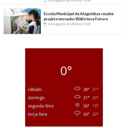
6 de agosto de 2026
às 16:49
Escola Municipal de Alagoinhas recebe
projeto inovador Biblioteca Futuro
4 de agosto de 2026
às 13:22
0°
sábado
28°
21°
domingo
31°
20°
segunda-feira
30°
19°
terça-feira
29°
20°