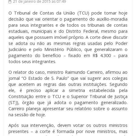
21 de janeiro de 2015
às 07:49
O Tribunal de Contas da União (TCU) pode tomar hoje
decisão que vai orientar o pagamento do auxílio-moradia
para seus integrantes e de todos os tribunais de contas
estaduais, municipais e do Distrito Federal, mesmo para
aqueles que possuem imóvel próprio. A corte deve discutir
se adota ou não as mesmas regras usadas pelo Poder
Judiciário e pelo Ministério Público, que generalizaram o
pagamento do benefício – fixado em R$ 4.300 – para
todos seus integrantes.
O relator do caso, ministro Raimundo Carreiro, afirmou ao
jornal “O Estado de S. Paulo” que vai sugerir aos colegas
que aceitem as regras das outras instituições. Segundo
ele, é preciso aplicar a simetria estabelecida pela
Constituição entre o TCU e o Superior Tribunal de Justiça
(STJ), órgão que já adota o pagamento generalizado.
Carreiro planeja apresentar seu relatório sobre o assunto
na sessão de hoje.
Após sua intervenção, devem votar os outros ministros
presentes – a corte é formada por nove ministros, mas