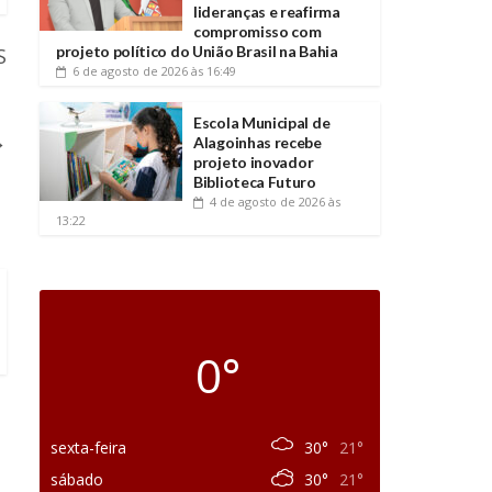
lideranças e reafirma
compromisso com
projeto político do União Brasil na Bahia
S
6 de agosto de 2026
às 16:49
Escola Municipal de
→
Alagoinhas recebe
projeto inovador
Biblioteca Futuro
4 de agosto de 2026
às
13:22
0°
sexta-feira
30°
21°
sábado
30°
21°