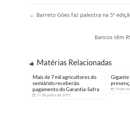
←
Barreto Góes faz palestra na 5ª ediç
Bancos têm R$
Matérias Relacionadas
Mais de 7 mil agricultores do
Gigante 
semiárido receberão
presença
pagamento do Garantia-Safra
19 de ou
17 de junho de 2015