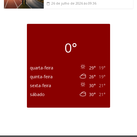
26 de julho de 2026
às 09:36
0°
quarta-feira
29°
19°
quinta-feira
26°
19°
sexta-feira
30°
21°
sábado
30°
21°