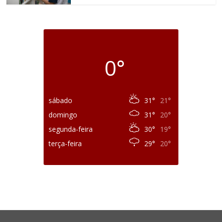
0°
sábado
31°
21°
domingo
31°
20°
segunda-feira
30°
19°
terça-feira
29°
20°