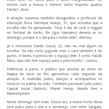
meche com a massa e merece tanto respeito quanto
Falcão”, disse.
A atração surpresa também desagradou o professor de
educação física Henrique Araújo, 31, que acredita que a
escolha não foi apropriada. “Hoje é dia de rock e reggae
no Festival de Verão. Ele (Igor Kannário) deveria vir no
domingo, porque é o dia para o estilo dele”, afirmou.
Já o motorista Danilo Souza, 22, não viu mal algum na
escolha. “Eu não curto pagode, mas o cara também é do
gueto, é favela, e precisa ter o espaço dele. É como Falcão
falou, aqui não tem espaço para o preconceito”, contou.
Polêmicas à parte, o público que assistiu ao show do
Rappa do início ao fim aproveitou cada segundo da
atração. A multidão pulou, dançou e acompanhou os
músicos na palma da mão. Também passaram pelo palco
Capital Inicial, Natiruts, Planet Hemp, Nando Reis e
BaianaSystem.
Neste domingo tem mais. Desta vez, a Arena Fonte Nova
será palco para o axé e o sertanejo, com Ivete Sangalo,