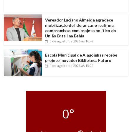
Vereador Luciano Almeida agradece
mobilização de lideranças e reafirma
compromisso com projeto político do
União Brasil na Bahia
6 de agosto de 2026
às 16:49
Escola Municipal de Alagoinhas recebe
projeto inovador Biblioteca Futuro
4 de agosto de 2026
às 13:22
0°