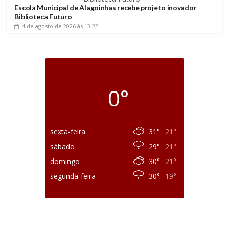
Escola Municipal de Alagoinhas recebe projeto inovador
Biblioteca Futuro
4 de agosto de 2026
às 13:22
0°
sexta-feira
31°
21°
sábado
29°
21°
domingo
30°
21°
segunda-feira
30°
19°