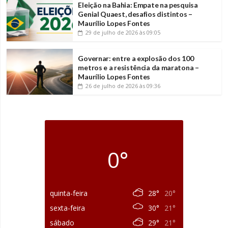
Eleição na Bahia: Empate na pesquisa
Genial Quaest, desafios distintos –
Maurílio Lopes Fontes
29 de julho de 2026
às 09:05
Governar: entre a explosão dos 100
metros e a resistência da maratona –
Maurílio Lopes Fontes
26 de julho de 2026
às 09:36
0°
quinta-feira
28°
20°
sexta-feira
30°
21°
sábado
29°
21°