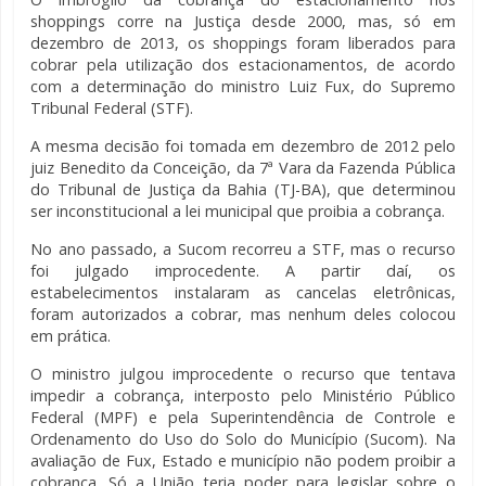
shoppings corre na Justiça desde 2000, mas, só em
dezembro de 2013, os shoppings foram liberados para
cobrar pela utilização dos estacionamentos, de acordo
com a determinação do ministro Luiz Fux, do Supremo
Tribunal Federal (STF).
A mesma decisão foi tomada em dezembro de 2012 pelo
juiz Benedito da Conceição, da 7ª Vara da Fazenda Pública
do Tribunal de Justiça da Bahia (TJ-BA), que determinou
ser inconstitucional a lei municipal que proibia a cobrança.
No ano passado, a Sucom recorreu a STF, mas o recurso
foi julgado improcedente. A partir daí, os
estabelecimentos instalaram as cancelas eletrônicas,
foram autorizados a cobrar, mas nenhum deles colocou
em prática.
O ministro julgou improcedente o recurso que tentava
impedir a cobrança, interposto pelo Ministério Público
Federal (MPF) e pela Superintendência de Controle e
Ordenamento do Uso do Solo do Município (Sucom). Na
avaliação de Fux, Estado e município não podem proibir a
cobrança. Só a União teria poder para legislar sobre o