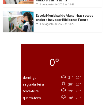
União Brasil na Bahia
6 de agosto de 2026
às 16:49
Escola Municipal de Alagoinhas recebe
projeto inovador Biblioteca Futuro
4 de agosto de 2026
às 13:22
0°
domingo
31°
20°
segunda-feira
30°
20°
terça-feira
29°
20°
quarta-feira
30°
20°