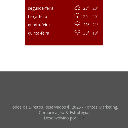
segunda-feira
27°
20°
terça-feira
26°
20°
quarta-feira
28°
21°
quinta-feira
30°
19°
Todos os Direitos Reservados © 2026 - Fontes Marketing,
Comunicação & Estratégia.
Desenvolvido por
IGR