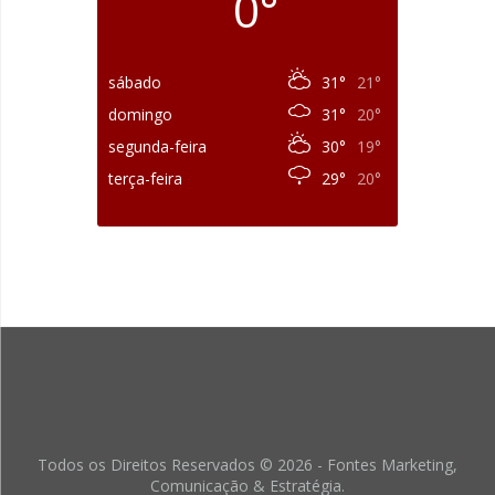
0°
sábado
31°
21°
domingo
31°
20°
segunda-feira
30°
19°
terça-feira
29°
20°
Todos os Direitos Reservados © 2026 - Fontes Marketing,
Comunicação & Estratégia.