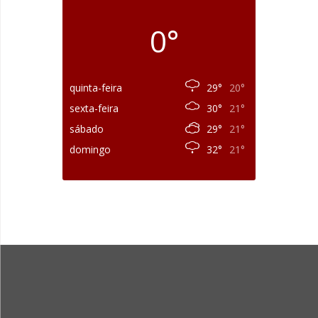
0°
quinta-feira
29°
20°
sexta-feira
30°
21°
sábado
29°
21°
domingo
32°
21°