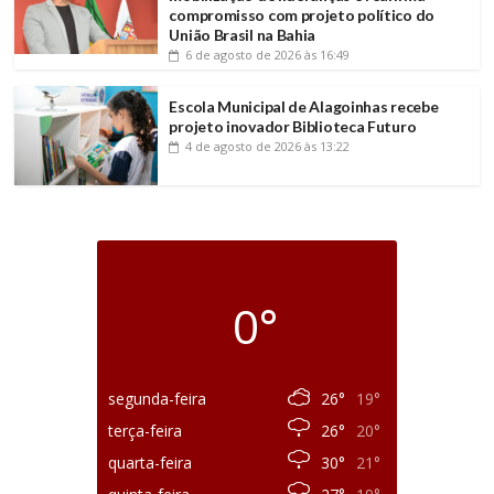
compromisso com projeto político do
União Brasil na Bahia
6 de agosto de 2026
às 16:49
Escola Municipal de Alagoinhas recebe
projeto inovador Biblioteca Futuro
4 de agosto de 2026
às 13:22
0°
segunda-feira
26°
19°
terça-feira
26°
20°
quarta-feira
30°
21°