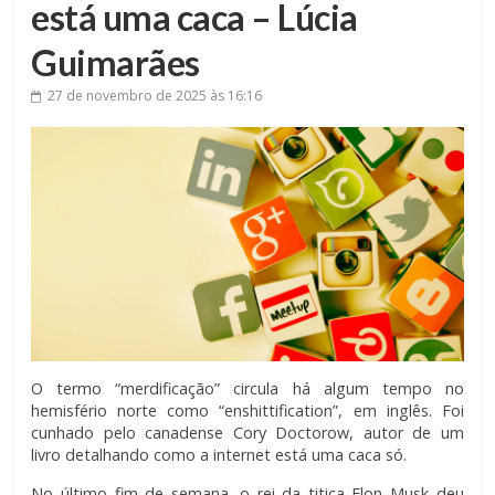
está uma caca – Lúcia
Guimarães
27 de novembro de 2025
às 16:16
O termo “merdificação” circula há algum tempo no
hemisfério norte como “enshittification”, em inglês. Foi
cunhado pelo canadense Cory Doctorow, autor de um
livro detalhando como a internet está uma caca só.
No último fim de semana, o rei da titica Elon Musk deu