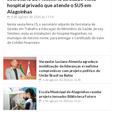
hospital privado que atende o SUS em
Alagoinhas
6 de agosto de 2026
às 17:19
Nesta sexta-feira (7), o secretário adjunto da Secretaria de
Gestão em Trabalho e Educação do Ministério da Saúde, Jerzey
Timóteo, visita as instalações do Hospital Alagoinhas, no
município de mesmo nome, para entregar o Certificado de Valor
de Crédito Financeiro
Vereador Luciano Almeida agradece
mobilização de lideranças e reafirma
compromisso com projeto político do
União Brasil na Bahia
6 de agosto de 2026
às 16:49
Escola Municipal de Alagoinhas recebe
projeto inovador Biblioteca Futuro
4 de agosto de 2026
às 13:22