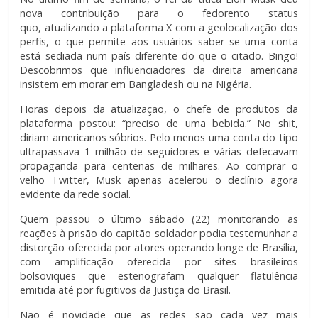
nova contribuição para o fedorento status
quo, atualizando a plataforma X com a geolocalização dos
perfis, o que permite aos usuários saber se uma conta
está sediada num país diferente do que o citado. Bingo!
Descobrimos que influenciadores da direita americana
insistem em morar em Bangladesh ou na Nigéria.
Horas depois da atualização, o chefe de produtos da
plataforma postou: “preciso de uma bebida.” No shit,
diriam americanos sóbrios. Pelo menos uma conta do tipo
ultrapassava 1 milhão de seguidores e várias defecavam
propaganda para centenas de milhares. Ao comprar o
velho Twitter, Musk apenas acelerou o declínio agora
evidente da rede social.
Quem passou o último sábado (22) monitorando as
reações à prisão do capitão soldador podia testemunhar a
distorção oferecida por atores operando longe de Brasília,
com amplificação oferecida por sites brasileiros
bolsoviques que estenografam qualquer flatulência
emitida até por fugitivos da Justiça do Brasil.
Não é novidade que as redes são cada vez mais