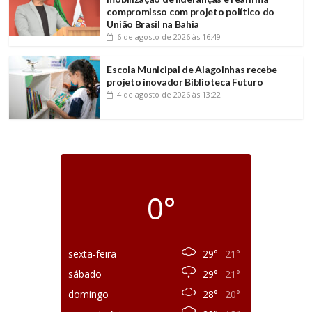
compromisso com projeto político do
União Brasil na Bahia
6 de agosto de 2026
às 16:49
Escola Municipal de Alagoinhas recebe
projeto inovador Biblioteca Futuro
4 de agosto de 2026
às 13:22
0°
sexta-feira
29°
21°
sábado
29°
21°
domingo
28°
20°