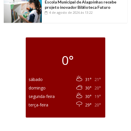
Escola Municipal de Alagoinhas recebe
projeto inovador Biblioteca Futuro
4 de agosto de 2026
às 13:22
0°
sábado
31°
21°
domingo
30°
20°
segunda-feira
30°
19°
terça-feira
29°
20°