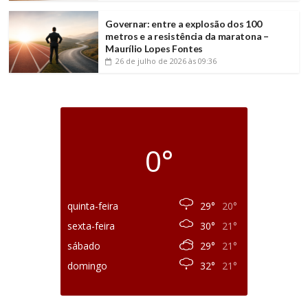
Governar: entre a explosão dos 100
metros e a resistência da maratona –
Maurílio Lopes Fontes
26 de julho de 2026
às 09:36
0°
quinta-feira
29°
20°
sexta-feira
30°
21°
sábado
29°
21°
domingo
32°
21°