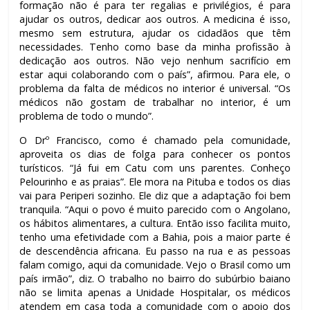
formação não é para ter regalias e privilégios, é para
ajudar os outros, dedicar aos outros. A medicina é isso,
mesmo sem estrutura, ajudar os cidadãos que têm
necessidades. Tenho como base da minha profissão à
dedicação aos outros. Não vejo nenhum sacrifício em
estar aqui colaborando com o país”, afirmou. Para ele, o
problema da falta de médicos no interior é universal. “Os
médicos não gostam de trabalhar no interior, é um
problema de todo o mundo”.
O Drº Francisco, como é chamado pela comunidade,
aproveita os dias de folga para conhecer os pontos
turísticos. “Já fui em Catu com uns parentes. Conheço
Pelourinho e as praias”. Ele mora na Pituba e todos os dias
vai para Periperi sozinho. Ele diz que a adaptação foi bem
tranquila. “Aqui o povo é muito parecido com o Angolano,
os hábitos alimentares, a cultura. Então isso facilita muito,
tenho uma efetividade com a Bahia, pois a maior parte é
de descendência africana. Eu passo na rua e as pessoas
falam comigo, aqui da comunidade. Vejo o Brasil como um
país irmão”, diz. O trabalho no bairro do subúrbio baiano
não se limita apenas a Unidade Hospitalar, os médicos
atendem em casa toda a comunidade com o apoio dos