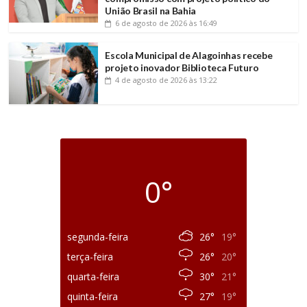
União Brasil na Bahia
6 de agosto de 2026
às 16:49
Escola Municipal de Alagoinhas recebe
projeto inovador Biblioteca Futuro
4 de agosto de 2026
às 13:22
0°
segunda-feira
26°
19°
terça-feira
26°
20°
quarta-feira
30°
21°
quinta-feira
27°
19°