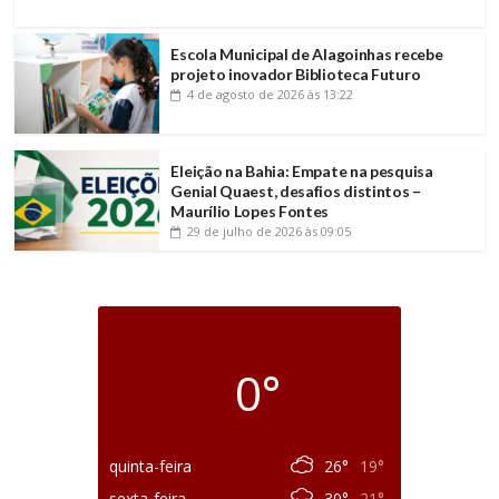
Escola Municipal de Alagoinhas recebe
projeto inovador Biblioteca Futuro
4 de agosto de 2026
às 13:22
Eleição na Bahia: Empate na pesquisa
Genial Quaest, desafios distintos –
Maurílio Lopes Fontes
29 de julho de 2026
às 09:05
0°
quinta-feira
26°
19°
sexta-feira
30°
21°