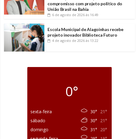
compromisso com projeto político do
União Brasil na Bahia
6 de agosto de 2026
às 16:49
Escola Municipal de Alagoinhas recebe
projeto inovador Biblioteca Futuro
4 de agosto de 2026
às 13:22
0°
sexta-feira
30°
21°
sábado
30°
21°
domingo
31°
20°
segunda-feira
29°
19°