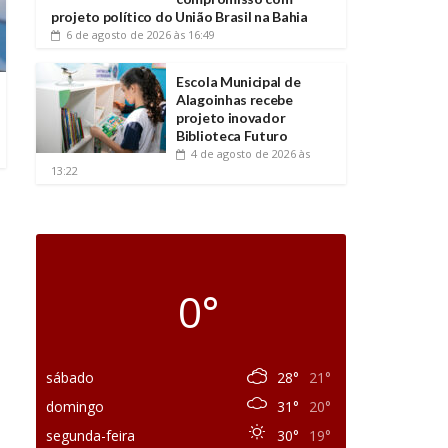
projeto político do União Brasil na Bahia
6 de agosto de 2026
às 16:49
Escola Municipal de
Alagoinhas recebe
projeto inovador
Biblioteca Futuro
4 de agosto de 2026
às
13:22
0°
sábado
28°
21°
domingo
31°
20°
segunda-feira
30°
19°