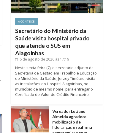
ACONTECE
Secretário do Ministério da
Saúde visita hospital privado
que atende o SUS em
Alagoinhas
6 de agosto de 2026
às 17:19
Nesta sexta-feira (7), o secretário adjunto da
Secretaria de Gestão em Trabalho e Educação
→
do Ministério da Saúde, Jerzey Timóteo, visita
as instalações do Hospital Alagoinhas, no
município de mesmo nome, para entregar o
Certificado de Valor de Crédito Financeiro
Vereador Luciano
Almeida agradece
mobilização de
lideranças e reafirma
compromisso com