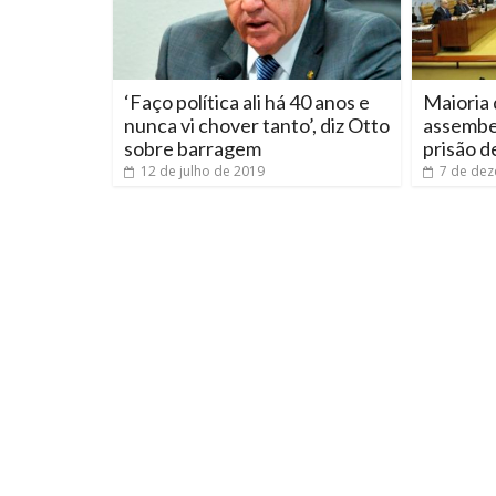
‘Faço política ali há 40 anos e
Maioria 
nunca vi chover tanto’, diz Otto
assembe
sobre barragem
prisão d
12 de julho de 2019
7 de de