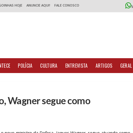
GOINHAS HOJE
ANUNCIE AQUI!
FALE CONOSCO
NTECE
POLÍCIA
CULTURA
ENTREVISTA
ARTIGOS
GERAL
to, Wagner segue como
o, o novo ministro da Defesa, Jaques Wagner, segue atuando como