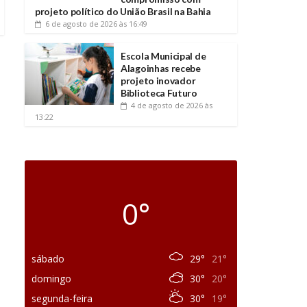
projeto político do União Brasil na Bahia
6 de agosto de 2026
às 16:49
Escola Municipal de
Alagoinhas recebe
projeto inovador
Biblioteca Futuro
4 de agosto de 2026
às
13:22
0°
sábado
29°
21°
domingo
30°
20°
segunda-feira
30°
19°