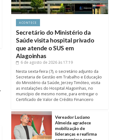
ACONTECE
Secretário do Ministério da
Saúde visita hospital privado
que atende o SUS em
Alagoinhas
6 de agosto de 2026
às 17:19
Nesta sexta-feira (7), o secretário adjunto da
Secretaria de Gestão em Trabalho e Educação
do Ministério da Saúde, Jerzey Timóteo, visita
as instalações do Hospital Alagoinhas, no
→
município de mesmo nome, para entregar o
Certificado de Valor de Crédito Financeiro
Vereador Luciano
Almeida agradece
mobilização de
lideranças e reafirma
compromisso com