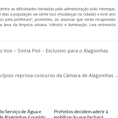
dmite as dificuldades herdadas pela administração João Henrique,
 dias a população vai sentir isso (mudanças na cidade) e este ano
dos pela prefeitura”, prometeu, ao anunciar que serão recapeadas
 área da limpeza urbana, trânsito e iluminação. Leia entrevista
Voo – Sintia Piol – Exclusivo para o Alagoinhas
icípios reprova concurso da Câmara de Alagoinhas
do Serviço de Água e
Prefeitos decidem aderir à
e Alagoinhas é punido
mobilização que fechará