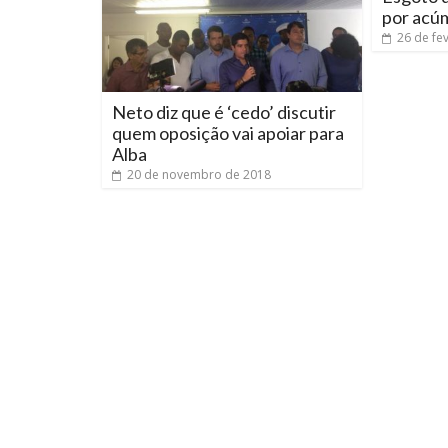
por acú
26 de fe
Neto diz que é ‘cedo’ discutir
quem oposição vai apoiar para
Alba
20 de novembro de 2018